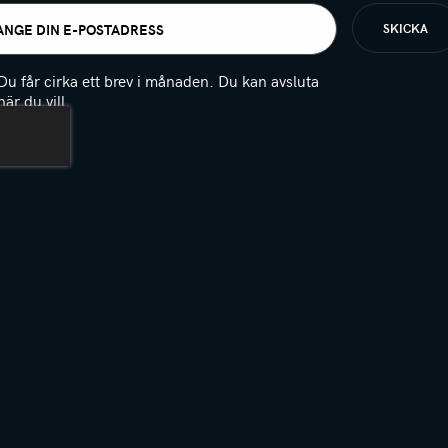
t
igatoriskt)
Du får cirka ett brev i månaden. Du kan avsluta
när du vill.
(Obligatoriskt)
PTCHA