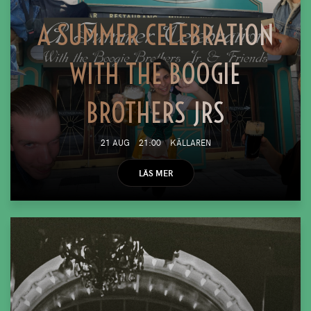
A SUMMER CELEBRATION
WITH THE BOOGIE
BROTHERS JRS
21 AUG
21:00
KÄLLAREN
LÄS MER