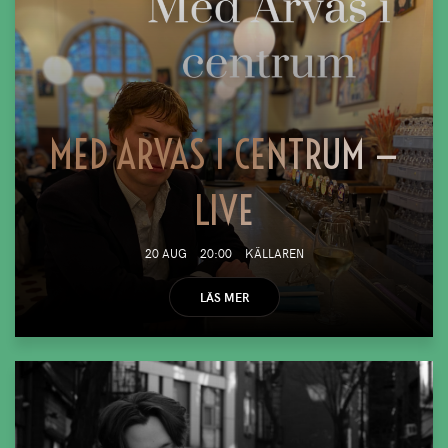
MED ARVAS I CENTRUM —
LIVE
20 AUG
20:00
KÄLLAREN
LÄS MER