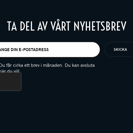
TA DEL AV VÅRT NYHETSBREV
t
igatoriskt)
Du får cirka ett brev i månaden. Du kan avsluta
när du vill.
(Obligatoriskt)
PTCHA