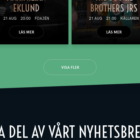
EKLUND
BROTHERS JRS
21 AUG
20:00
FOAJÉN
21 AUG
21:00
KÄLLAREN
LÄS MER
LÄS MER
VISA FLER
A DEL AV VÅRT NYHETSBR