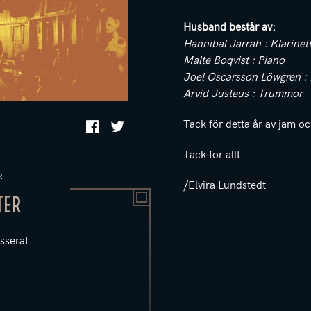
Husband består av:
Hannibal Jarrah : Klarinet
Malte Boqvist : Piano
Joel Oscarsson Löwgren :
Arvid Justeus : Trummor
Tack för detta år av jam oc
Tack för allt
R
/Elvira Lundstedt
TER
sserat