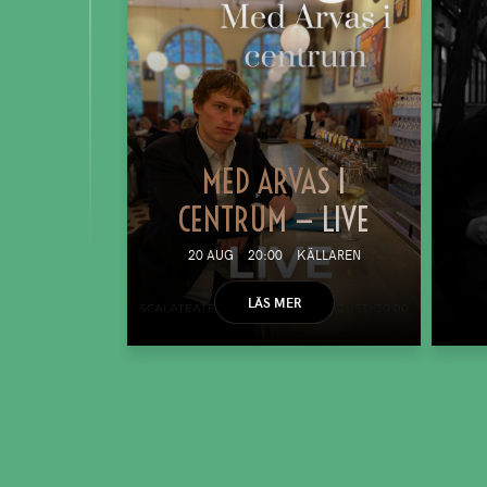
MED ARVAS I
CENTRUM — LIVE
20 AUG
20:00
KÄLLAREN
LÄS MER