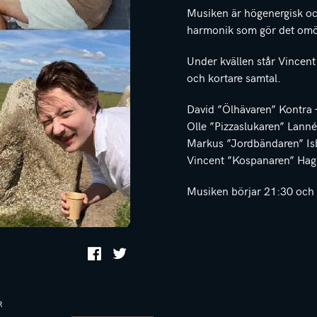
Musiken är högenergisk oc
harmonik som gör det omöjli
Under kvällen står Vincent
och kortare samtal.
David ”Ölhävaren” Kontra –
Olle ”Pizzaslukaren” Lanné
Markus ”Jordbändaren” Is
Vincent ”Kospanaren” Hag
Musiken börjar 21:30 och s
R