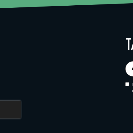
T
E-
pos
(Obl
CA