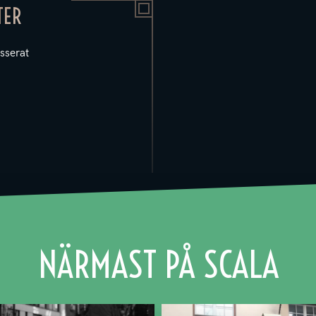
TER
sserat
NÄRMAST PÅ SCALA