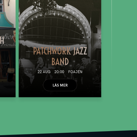
TH
PATCHWORK JAZZ
BAND
22 AUG
20:00
FOAJÉN
LÄS MER