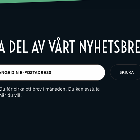
A DEL AV VÅRT NYHETSBR
t
igatoriskt)
Du får cirka ett brev i månaden. Du kan avsluta
när du vill.
(Obligatoriskt)
PTCHA