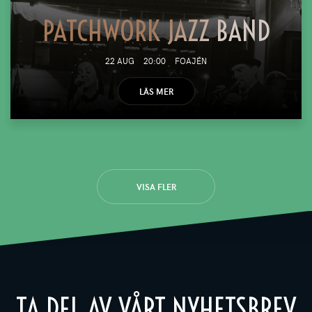
PATCHWORK JAZZ BAND
22 AUG
20:00
FOAJÉN
LÄS MER
VISA FLER
TA DEL AV VÅRT NYHETSBREV