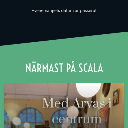
Evenemangets datum är passerat
NÄRMAST PÅ SCALA