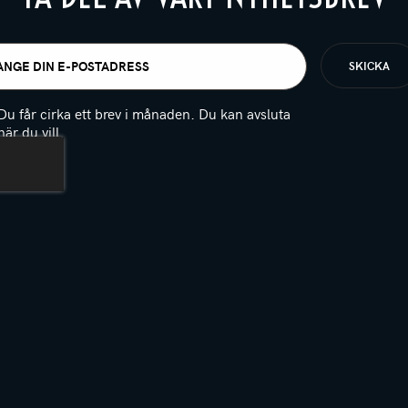
t
igatoriskt)
Du får cirka ett brev i månaden. Du kan avsluta
när du vill.
(Obligatoriskt)
PTCHA