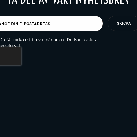
t
igatoriskt)
Du får cirka ett brev i månaden. Du kan avsluta
när du vill.
(Obligatoriskt)
PTCHA