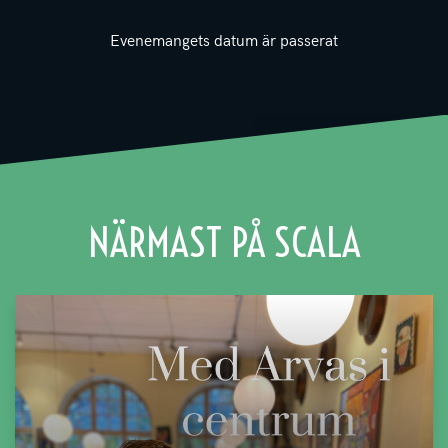
Evenemangets datum är passerat
NÄRMAST PÅ SCALA