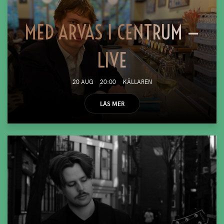
MED ARVAS I CENTRUM —
LIVE
20 AUG
20:00
KÄLLAREN
LÄS MER