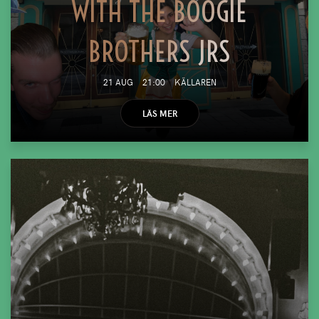
WITH THE BOOGIE
BROTHERS JRS
21 AUG
21:00
KÄLLAREN
LÄS MER