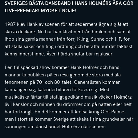
SVERIGES BÄSTA DANSBAND I HANS HOLMÉRS ÄRA GÖR
LIVE-PREMIÄR! MYCKET NÖJE!
1987 klev Hank av scenen för att sedermera ägna sig åt att
skriva deckare. Nu har han klivit ner från himlen och samlat
ihop sina gamla mannar från förr, Kling, Sunne och I-P, för
att ställa saker och ting i ordning och berätta hur det faktiskt
känns innerst inne. Även hårda snutar bär mjukisar.
I en fullspäckad show kommer Hank Holmér och hans
mannar ta publiken på en resa genom de stora mediala
fenomenen på 70- och 80-talet. Generalisten kommer
känna igen sig, kalenderbitaren förkovra sig. Med
musikaliska flirtar till statligt godkänd musik väcker Holmérz
liv i känslor och minnen du drömmer om på natten eller helt
har förträngt. En del kommer att kretsa kring Olof Palme
men i stort så kommer Sverige att skaka i sina grundvalar när
sanningen om dansbandet Holmérz når scenen.