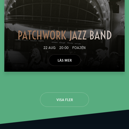
PATCHWORK JAZZ BAND
22 AUG
20:00
FOAJÉN
LÄS MER
VISA FLER