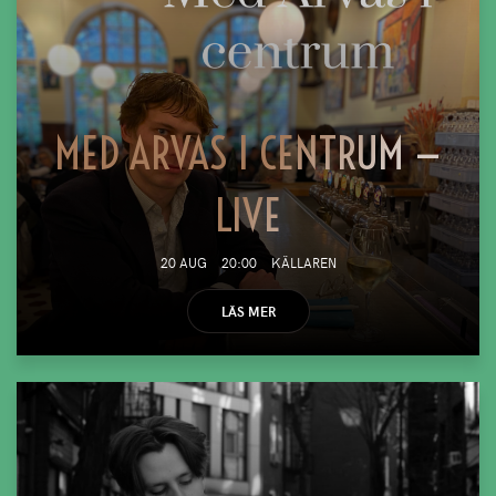
MED ARVAS I CENTRUM —
LIVE
20 AUG
20:00
KÄLLAREN
LÄS MER