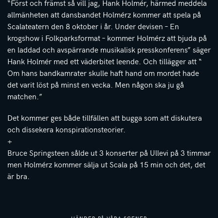
“Först och främst så vill jag, Hank Holmér, härmed meddela
allmänheten att dansbandet Holmérz kommer att spela på
Scalateatern den 8 oktober i år. Under devisen – En
krogshow i Folkparksformat – kommer Holmérz att bjuda på
en laddad och avspärrande musikalisk presskonferens” säger
Hank Holmér med ett väderbitet leende. Och tillägger att “
Om hans bandkamrater skulle haft hand om mordet hade
det varit löst på minst en vecka. Men någon ska ju gå
matchen.”
Det kommer ges både tillfällen att bugga som att diskutera
och dissekera konspirationsteorier.
+
Bruce Springsteen sålde ut 3 konserter på Ullevi på 3 timmar
men Holmérz kommer sälja ut Scala på 15 min och det, det
är bra.