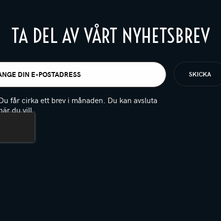
TA DEL AV VÅRT NYHETSBREV
t
igatoriskt)
Du får cirka ett brev i månaden. Du kan avsluta
när du vill.
(Obligatoriskt)
PTCHA