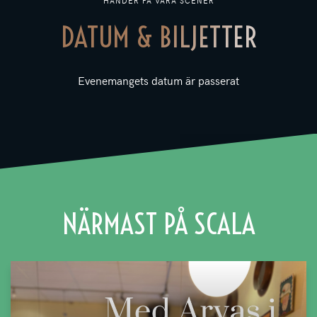
HÄNDER PÅ VÅRA SCENER
DATUM & BILJETTER
Evenemangets datum är passerat
NÄRMAST PÅ SCALA