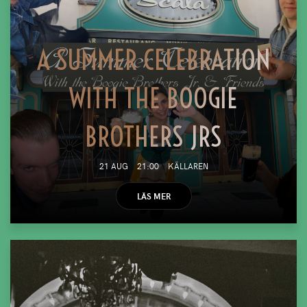
A SUMMER CELEBRATION
WITH THE BOOGIE
BROTHERS JRS
21 AUG
21:00
KÄLLAREN
LÄS MER