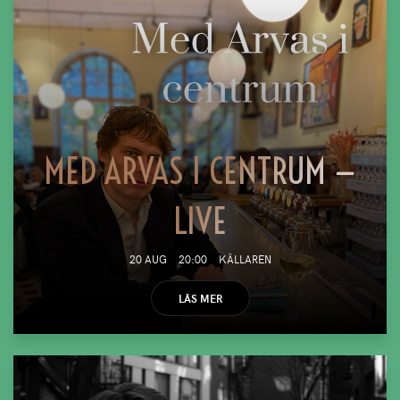
MED ARVAS I CENTRUM —
LIVE
20 AUG
20:00
KÄLLAREN
LÄS MER