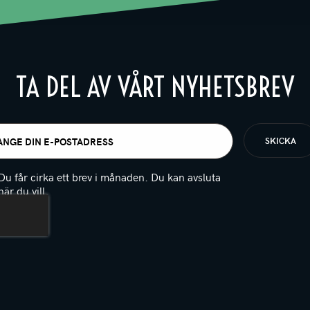
TA DEL AV VÅRT NYHETSBREV
t
igatoriskt)
Du får cirka ett brev i månaden. Du kan avsluta
när du vill.
(Obligatoriskt)
PTCHA