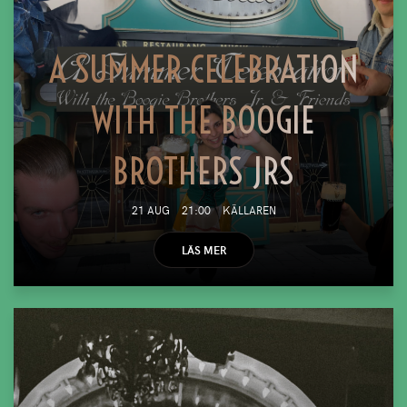
A SUMMER CELEBRATION
WITH THE BOOGIE
BROTHERS JRS
21 AUG
21:00
KÄLLAREN
LÄS MER