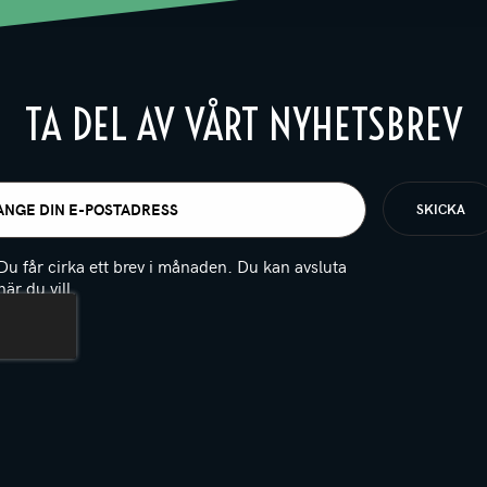
TA DEL AV VÅRT NYHETSBREV
t
igatoriskt)
Du får cirka ett brev i månaden. Du kan avsluta
när du vill.
(Obligatoriskt)
PTCHA