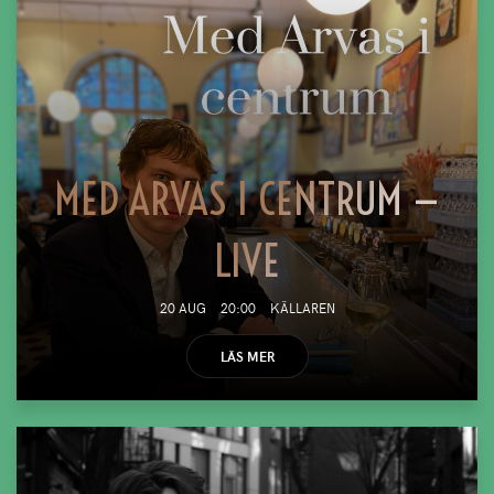
MED ARVAS I CENTRUM —
LIVE
20 AUG
20:00
KÄLLAREN
LÄS MER