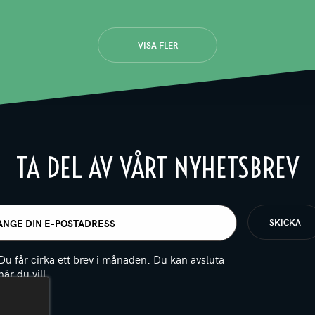
VISA FLER
TA DEL AV VÅRT NYHETSBREV
t
igatoriskt)
Du får cirka ett brev i månaden. Du kan avsluta
när du vill.
(Obligatoriskt)
PTCHA