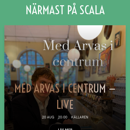
NÄRMAST PÅ SCALA
MED ARVAS I CENTRUM —
LIVE
20 AUG
20:00
KÄLLAREN
LÄS MER