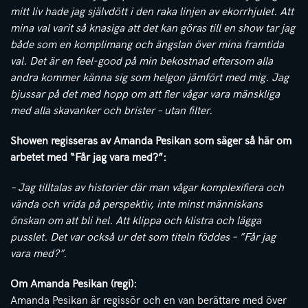
mitt liv hade jag självdött i den raka linjen av ekorrhjulet. Att
mina val varit så knasiga att det kan göras till en show tar jag
både som en komplimang och ängslan över mina framtida
val. Det är en feel-good på min bekostnad eftersom alla
andra kommer känna sig som helgon jämfört med mig. Jag
bjussar på det med hopp om att fler vågar vara mänskliga
med alla skavanker och brister – utan filter.
Showen regisseras av Amanda Pesikan som säger så här om
arbetet med “Får jag vara med?”:
– Jag tilltalas av historier där man vågar komplexifiera och
vända och vrida på perspektiv, inte minst människans
önskan om att bli hel. Att klippa och klistra och lägga
pusslet. Det var också ur det som titeln föddes – ”Får jag
vara med?”.
Om Amanda Pesikan (regi):
Amanda Pesikan är regissör och en van berättare med över