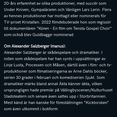
20-års erfarenhet av olika produktioner, med succér som
Under Kniven, Gympaläraren och Vänligen Lars Lerin. Flera
av hennes produktioner har mottagit eller nominerats för
TV-priset Kristallen. 2022 filmdebuterade hon som regissör
till dokumentären ”Kören – En film om Tensta Gospel Choir”
som också blev Guldbagge-nominerad.
Om Alexander Salzberger (manus):
Alexander Salzberger är skådespelare och dramatiker. I
rollen som skådespelare har han synts i uppsättningar av
Linje Lusta, Processen och Måsen, därtill även i film- och tv-
produktioner som filmatiseringarna av Arne Dahls böcker,
serien 30 grader i februari och komediserien Sjukt. Som
dramatiker märks bland annat Äkta känner äkta, vilken
ursprungligen hade premiär på Vällingbyscenen/Kulturhuset
Stadsteatern och senare även sattes upp i Storbritannien.
Mest känd är han kanske för föreställningen ”Kicktorsken”
som även utkommit i bokform