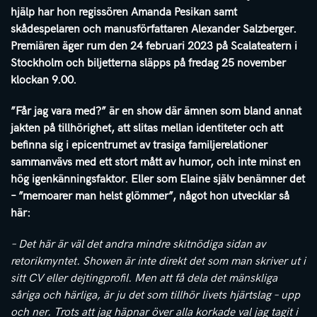
hjälp har hon regissören Amanda Pesikan samt
skådespelaren och manusförfattaren Alexander Salzberger.
Premiären äger rum den 24 februari 2023 på Scalateatern i
Stockholm och biljetterna släpps på fredag 25 november
klockan 9.00.
”Får jag vara med?” är en show där ämnen som bland annat
jakten på tillhörighet, att slitas mellan identiteter och att
befinna sig i epicentrumet av trasiga familjerelationer
sammanvävs med ett stort mått av humor, och inte minst en
hög igenkänningsfaktor. Eller som Elaine själv benämner det
– ”memoarer man helst glömmer”, något hon utvecklar så
här:
– Det här är väl det andra mindre skitnödiga sidan av
retorikmyntet. Showen är inte direkt det som man skriver ut i
sitt CV eller dejtingprofil. Men att få dela det mänskliga
såriga och härliga, är ju det som tillhör livets hjärtslag – upp
och ner. Trots att jag häpnar över alla korkade val jag tagit i