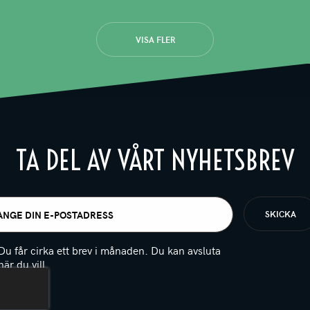
VISA FLER
TA DEL AV VÅRT NYHETSBREV
t
igatoriskt)
Du får cirka ett brev i månaden. Du kan avsluta
när du vill.
(Obligatoriskt)
PTCHA