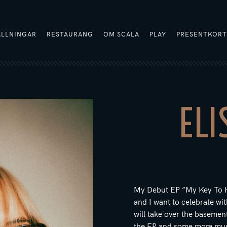
ÄLLNINGAR
RESTAURANG
OM SCALA
PLAY
PRESENTKOR
ELI
My Debut EP ”My Key To He
and I want to celebrate wi
will take over the basemen
the EP and some more music