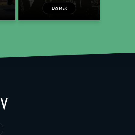
LÄS MER
EV