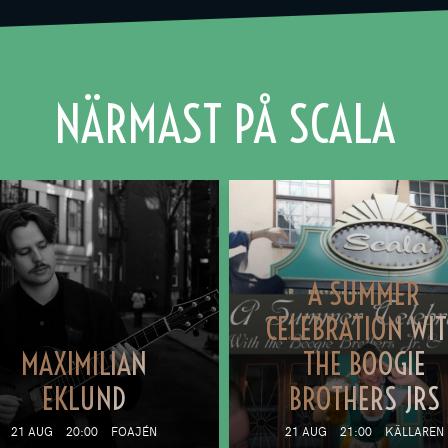
NÄRMAST PÅ SCALA
A SUMMER
CELEBRATION WI
MAXIMILIAN
THE BOOGIE
EKLUND
BROTHERS JRS
21 AUG
20:00
FOAJÉN
21 AUG
21:00
KÄLLAREN