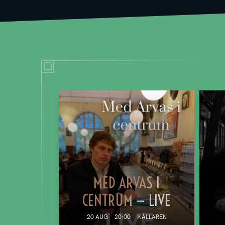
MED ARVAS I
CENTRUM — LIVE
20 AUG
20:00
KÄLLAREN