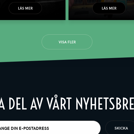
LÄS MER
LÄS MER
VISA FLER
A DEL AV VÅRT NYHETSBR
t