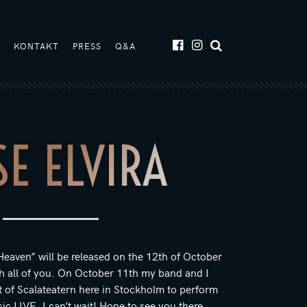
T
KONTAKT
PRESS
Q&A
SE ELVIRA
aven” will be released on the 12th of October
th all of you. On October 11th my band and I
t of Scalateatern here in Stockholm to perform
 LIVE. I can’t wait! Hope to see you there.