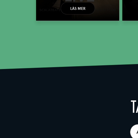
LÄS MER
T
E-
pos