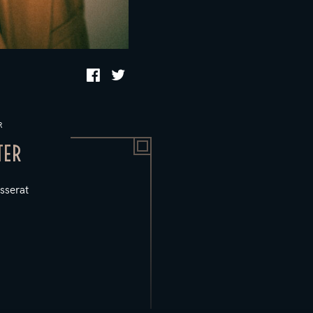
R
TER
sserat