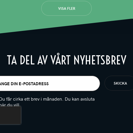
VISA FLER
TA DEL AV VÅRT NYHETSBREV
t
igatoriskt)
Du får cirka ett brev i månaden. Du kan avsluta
när du vill.
(Obligatoriskt)
PTCHA