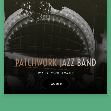
PATCHWORK JAZZ BAND
22 AUG
20:00
FOAJÉN
LÄS MER