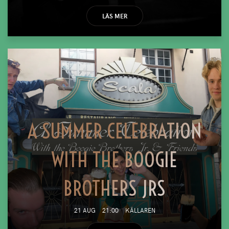
LÄS MER
A SUMMER CELEBRATION
WITH THE BOOGIE
BROTHERS JRS
21 AUG
21:00
KÄLLAREN