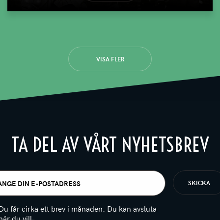
VISA FLER
TA DEL AV VÅRT NYHETSBREV
t
igatoriskt)
Du får cirka ett brev i månaden. Du kan avsluta
när du vill.
(Obligatoriskt)