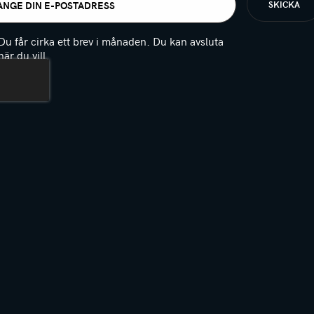
t
igatoriskt)
Du får cirka ett brev i månaden. Du kan avsluta
när du vill.
(Obligatoriskt)
PTCHA