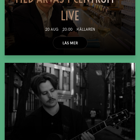
LIVE
20 AUG
20:00
KÄLLAREN
LÄS MER