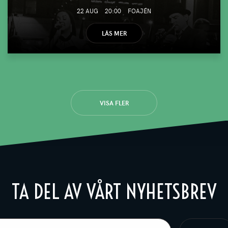
22 AUG
20:00
FOAJÉN
LÄS MER
VISA FLER
TA DEL AV VÅRT NYHETSBREV