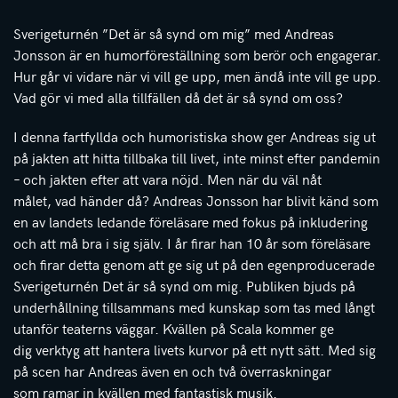
Sverigeturnén ”Det är så synd om mig” med Andreas
Jonsson är en humorföreställning som berör och engagerar.
Hur går vi vidare när vi vill ge upp, men ändå inte vill ge upp.
Vad gör vi med alla tillfällen då det är så synd om oss?
I denna fartfyllda och humoristiska show ger Andreas sig ut
på jakten att hitta tillbaka till livet, inte minst efter pandemin
– och jakten efter att vara nöjd. Men när du väl nåt
målet, vad händer då? Andreas Jonsson har blivit känd som
en av landets ledande föreläsare med fokus på inkludering
och att må bra i sig själv. I år firar han 10 år som föreläsare
och firar detta genom att ge sig ut på den egenproducerade
Sverigeturnén Det är så synd om mig. Publiken bjuds på
underhållning tillsammans med kunskap som tas med långt
utanför teaterns väggar. Kvällen på Scala kommer ge
dig verktyg att hantera livets kurvor på ett nytt sätt. Med sig
på scen har Andreas även en och två överraskningar
som ramar in kvällen med fantastisk musik.