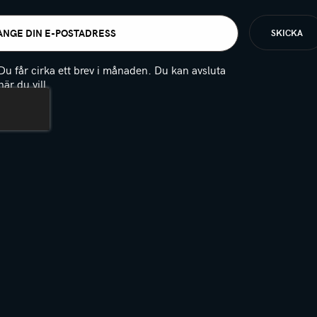
t
igatoriskt)
Du får cirka ett brev i månaden. Du kan avsluta
när du vill.
(Obligatoriskt)
PTCHA