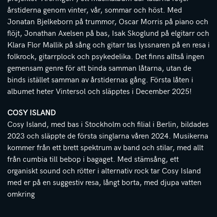
årstiderna genom vinter, vår, sommar och höst. Med
Jonatan Bjelkeborn på trummor, Oscar Morris på piano och
flöjt, Jonathan Axelsen på bas, Isak Skoglund på elgitarr och
Klara Flor Mallik på sång och gitarr tas lyssnaren på en resa i
folkrock, gitarrplock och psykedelika. Det finns alltså ingen
gemensam genre för att binda samman låtarna, utan de
binds istället samman av årstidernas gång. Första låten i
albumet heter Vintersol och släpptes i December 2025!
COSY ISLAND
Cosy Island, med bas i Stockholm och filial i Berlin, bildades
2023 och släppte de första singlarna våren 2024. Musikerna
kommer från ett brett spektrum av band och stilar, med allt
från cumbia till bebop i bagaget. Med stämsång, ett
organiskt sound och rötter i alternativ rock tar Cosy Island
med er på en suggestiv resa, långt borta, med djupa vatten
omkring