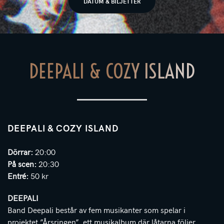
DATUM & BILJETTER
DEEPALI & COZY ISLAND
DEEPALI & COZY ISLAND
Dörrar:
20:00
På scen:
20:30
Entré:
50 kr
DEEPALI
Band Deepali består av fem musikanter som spelar i
projektet ”Årsringen”, ett musikalbum där låtarna följer