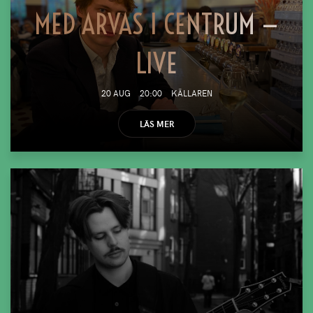
MED ARVAS I CENTRUM —
LIVE
20 AUG
20:00
KÄLLAREN
LÄS MER