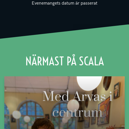
Evenemangets datum är passerat
NÄRMAST PÅ SCALA