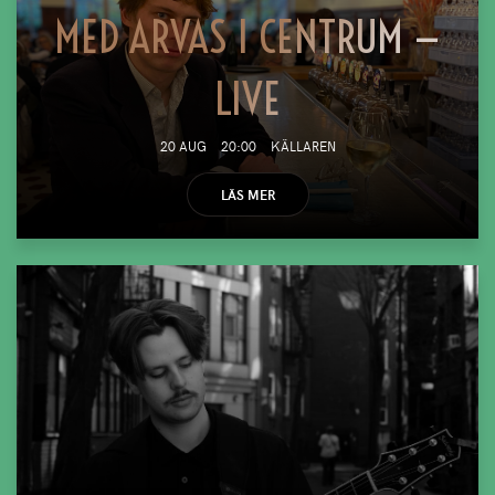
MED ARVAS I CENTRUM —
LIVE
20 AUG
20:00
KÄLLAREN
LÄS MER