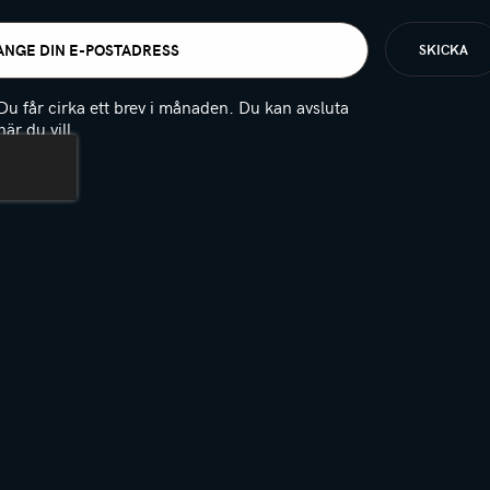
t
igatoriskt)
Du får cirka ett brev i månaden. Du kan avsluta
när du vill.
(Obligatoriskt)
PTCHA