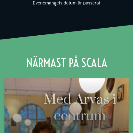
Evenemangets datum är passerat
NÄRMAST PÅ SCALA