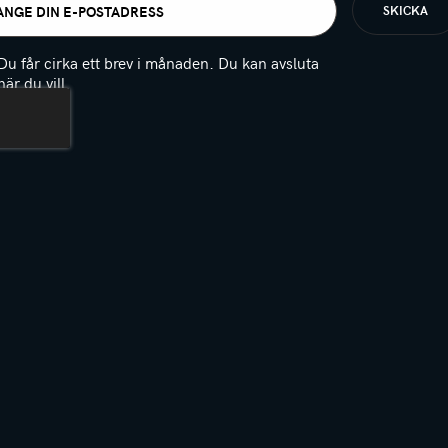
t
igatoriskt)
Du får cirka ett brev i månaden. Du kan avsluta
när du vill.
(Obligatoriskt)
PTCHA