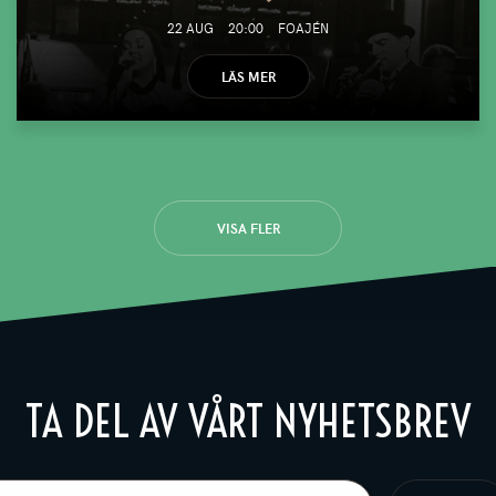
22 AUG
20:00
FOAJÉN
LÄS MER
VISA FLER
TA DEL AV VÅRT NYHETSBREV