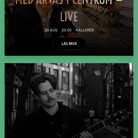
LIVE
20 AUG
20:00
KÄLLAREN
LÄS MER