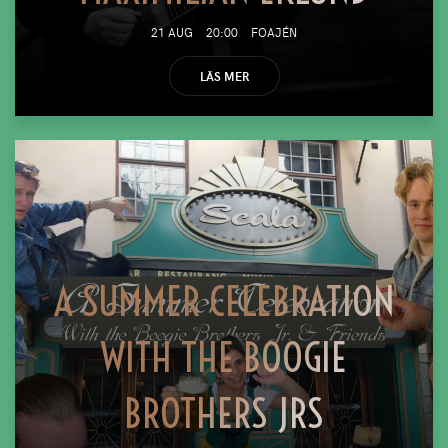
21 AUG
20:00
FOAJÉN
LÄS MER
A SUMMER CELEBRATION
WITH THE BOOGIE
BROTHERS JRS