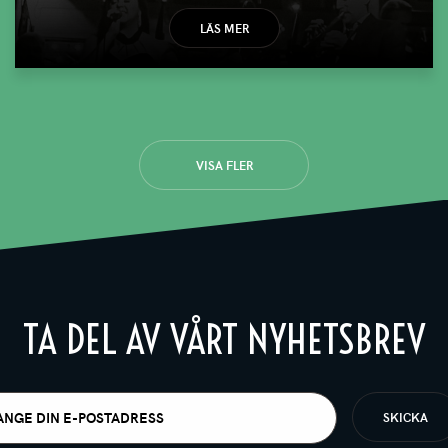
LÄS MER
VISA FLER
TA DEL AV VÅRT NYHETSBREV
t