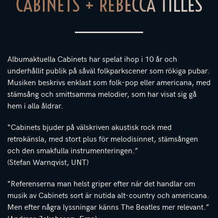
CABINETS + REBECCA TILLES
Albumaktuella Cabinets har spelat ihop i 10 år och
underhållit publik på såväl folkparkscener som rökiga pubar.
Musiken beskrivs enklast som folk-pop eller americana, med
stämsång och smittsamma melodier, som har visat sig gå
hem i alla åldrar.
“Cabinets bjuder på välskriven akustisk rock med
retrokänsla, med stort plus för melodisinnet, stämsången
och den smakfulla instrumenteringen.”
(Stefan Warnqvist, UNT)
“Referenserna man helst griper efter när det handlar om
musik av Cabinets sort är nutida alt-country och americana.
Men efter några lyssningar känns The Beatles mer relevant.”
(Andreas Jakobsson, Ergo)