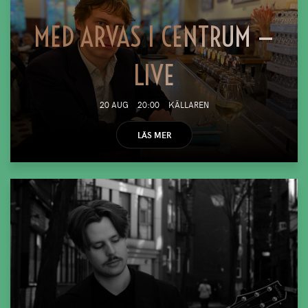
MED ARVAS I CENTRUM —
LIVE
20 AUG
20:00
KÄLLAREN
LÄS MER