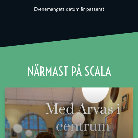
Evenemangets datum är passerat
NÄRMAST PÅ SCALA