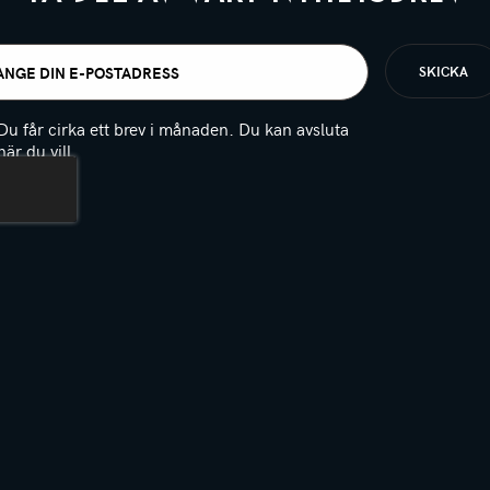
t
igatoriskt)
Du får cirka ett brev i månaden. Du kan avsluta
när du vill.
(Obligatoriskt)
PTCHA