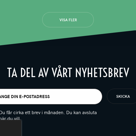
VISA FLER
TA DEL AV VÅRT NYHETSBREV
t
igatoriskt)
Du får cirka ett brev i månaden. Du kan avsluta
när du vill.
(Obligatoriskt)
PTCHA