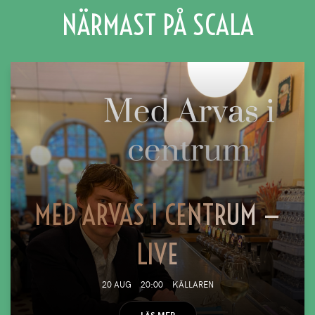
NÄRMAST PÅ SCALA
MED ARVAS I CENTRUM —
LIVE
20 AUG
20:00
KÄLLAREN
LÄS MER