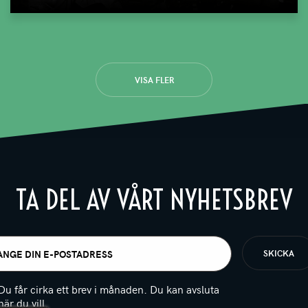
VISA FLER
TA DEL AV VÅRT NYHETSBREV
t
igatoriskt)
Du får cirka ett brev i månaden. Du kan avsluta
när du vill.
(Obligatoriskt)