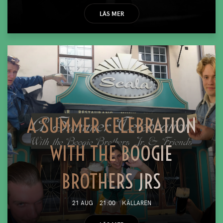
LÄS MER
A SUMMER CELEBRATION
WITH THE BOOGIE
BROTHERS JRS
21 AUG
21:00
KÄLLAREN