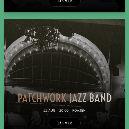
LÄS MER
PATCHWORK JAZZ BAND
22 AUG
20:00
FOAJÉN
LÄS MER