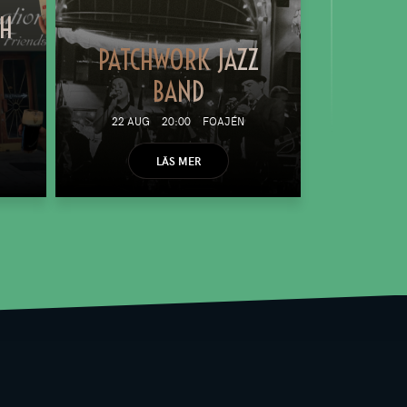
TH
PATCHWORK JAZZ
BAND
22 AUG
20:00
FOAJÉN
LÄS MER