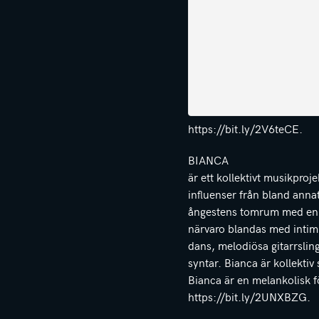
https://bit.ly/2V6teCE.
BIANCA
är ett kollektivt musikpro
influenser från bland anna
ångestens tomrum med en 
närvaro blandas med intimit
dans, melodiösa gitarrslin
syntar. Bianca är kollektiv 
Bianca är en melankolisk fö
https://bit.ly/2UNXBZG.