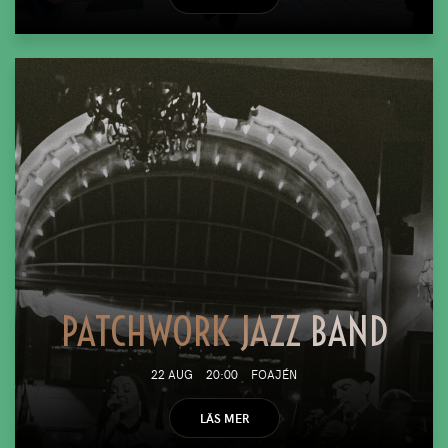
PATCHWORK JAZZ BAND
22 AUG
20:00
FOAJÉN
LÄS MER