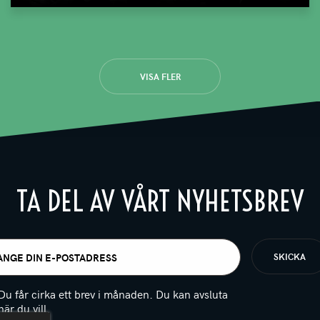
VISA FLER
TA DEL AV VÅRT NYHETSBREV
t
igatoriskt)
Du får cirka ett brev i månaden. Du kan avsluta
när du vill.
(Obligatoriskt)