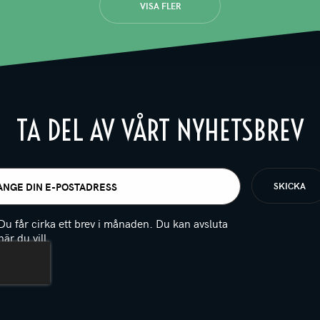
VISA FLER
TA DEL AV VÅRT NYHETSBREV
t
igatoriskt)
Du får cirka ett brev i månaden. Du kan avsluta
när du vill.
(Obligatoriskt)
PTCHA