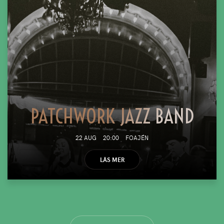
PATCHWORK JAZZ BAND
22 AUG
20:00
FOAJÉN
LÄS MER