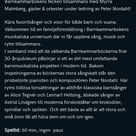
Barnkammarbokens tecken tillsammans med Myrra
Malmberg, gäster & orkester under ledning av Peter Nordahl!
Kära favoritsånger och visor för både barn och vuxna.
Välkommen till en familjeföreställning i Barnkammarbokens
musikaliska universum där ni får uppleva sång, musik och
rytm tillsammans.
I samband med att de välkända Barnkammarböckerna firar
30-årsjubileum påbörjar vi ett av det mest omfattande
barnmusikaliska projekten i modern tid. Bakom
inspelningarna av böckernas stora sångskatt står den
prisbelönte pianisten och kompositören Peter Nordahl. Här
ryms tidlösa tonsättningar av alltifrån klassiska barnsånger
av Alice Tegnér och Lennart Hellsing, älskade sånger av
Astrid Lindgren till moderna förskolelåtar om krokodiler,
spindlar och spöken. Och det bästa av allt är att stora och
små öron tål att höra dem om och om igen.
Speltid:
60 min, ingen paus