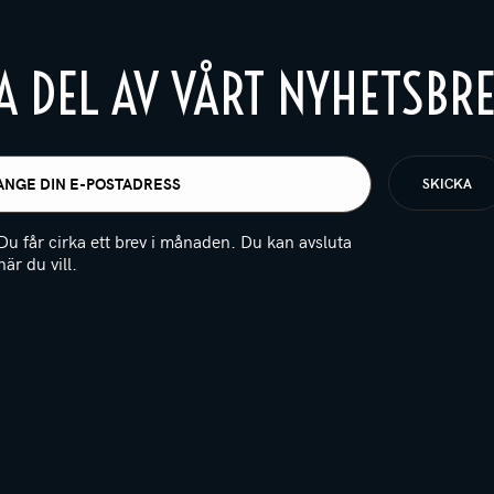
A DEL AV VÅRT NYHETSBR
t
igatoriskt)
Du får cirka ett brev i månaden. Du kan avsluta
när du vill.
(Obligatoriskt)
PTCHA