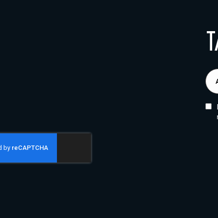
T
E-
pos
(Obl
CA