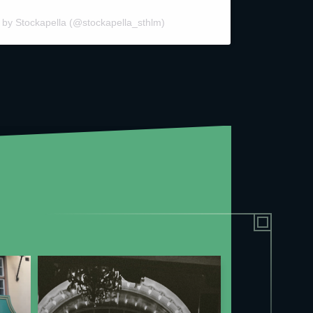
 by Stockapella (@stockapella_sthlm)