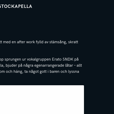
STOCKAPELLA
tt med en after work fylld av stämsång, skratt
upp sprungen ur vokalgruppen Erato SNDK på
a, bjuder på några egenarrangerade låtar – allt
om och häng, ta något gott i baren och lyssna