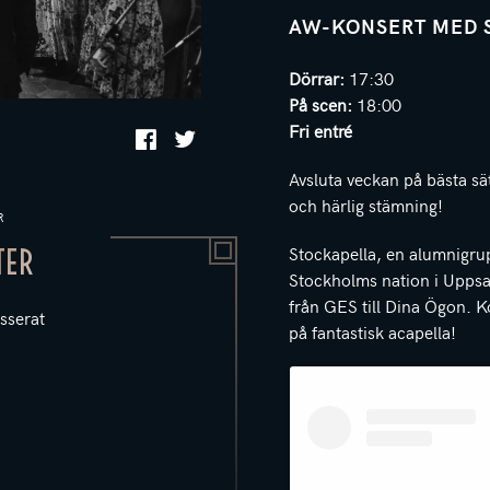
AW-KONSERT MED 
Dörrar:
17:30
På scen:
18:00
Fri entré
Avsluta veckan på bästa sä
och härlig stämning!
R
Stockapella, en alumnigr
TER
Stockholms nation i Uppsal
från GES till Dina Ögon. K
sserat
på fantastisk acapella!