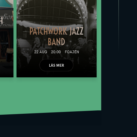
H
PATCHWORK JAZZ
BAND
22 AUG
20:00
FOAJÉN
LÄS MER