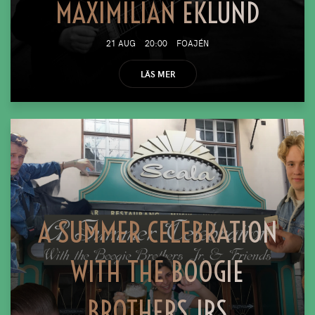
MAXIMILIAN EKLUND
21 AUG
20:00
FOAJÉN
LÄS MER
A SUMMER CELEBRATION
WITH THE BOOGIE
BROTHERS JRS