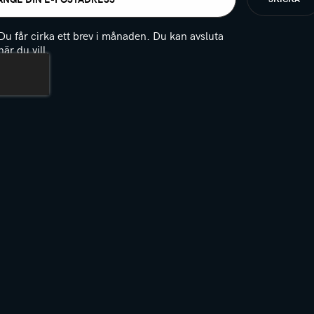
t
igatoriskt)
Du får cirka ett brev i månaden. Du kan avsluta
när du vill.
(Obligatoriskt)
PTCHA