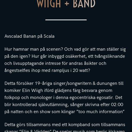
WIIGH + BAND
Avscalad Banan på Scala
Hur hamnar man på scenen? Och vad gör att man ställer sig
på den igen? Hur går inbyggd osäkerhet, ett tvångsliknande
och livsupptagande intresse för andras åsikter och
ångestselfies ihop med rampljus i 20 watt?
Detta försöker 19-åriga singer/songwritern & dunungen till
komiker Elin Wiigh iförd glädjens färg besvara genom
folkpop och monologer i denna egocentriska egosatir. Det
blir kontrollerad självutlämning, sånger skrivna efter 02:00
på natten och en show som klingar ”too much information”
Detta görs tillsammans med ett kompband som tillsammans
skapar ”Elin & Världen” De spelar musik som berör älskaren