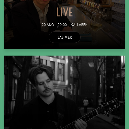
LIVE
20 AUG
20:00
KÄLLAREN
LÄS MER