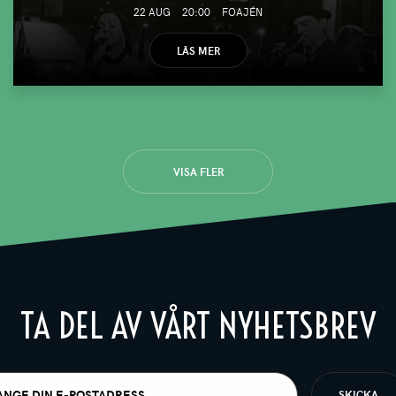
22 AUG
20:00
FOAJÉN
LÄS MER
VISA FLER
TA DEL AV VÅRT NYHETSBREV