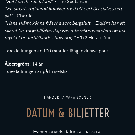
“Het komik från Island”
– The Scotsman
“En smart, rutinerad komiker med ett oerhört självsäkert
set”
– Chortle
“Hans skämt känns fräscha som bergsluft… Eldjárn har ett
skämt för varje tillfälle. Jag kan inte rekommendera denna
mycket underhållande show nog.”
– 1/2 Herald Sun
Föreställningen är 100 minuter lång inklusive paus.
Åldersgräns:
14 år
Föreställningen är på Engelska
HÄNDER PÅ VÅRA SCENER
DATUM & BILJETTER
Evenemangets datum är passerat