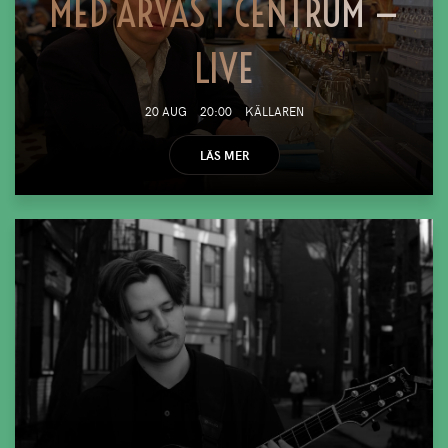
MED ARVAS I CENTRUM —
LIVE
20 AUG
20:00
KÄLLAREN
LÄS MER