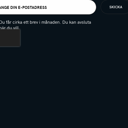
t
igatoriskt)
Du får cirka ett brev i månaden. Du kan avsluta
när du vill.
(Obligatoriskt)
PTCHA