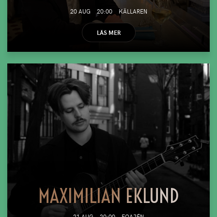
20 AUG
20:00
KÄLLAREN
LÄS MER
MAXIMILIAN EKLUND
21 AUG
20:00
FOAJÉN