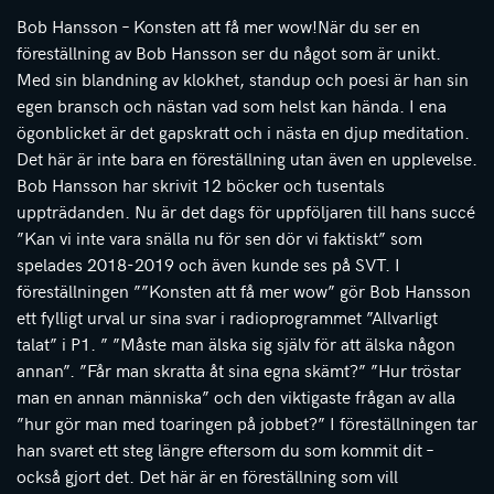
Bob Hansson – Konsten att få mer wow!När du ser en
föreställning av Bob Hansson ser du något som är unikt.
Med sin blandning av klokhet, standup och poesi är han sin
egen bransch och nästan vad som helst kan hända. I ena
ögonblicket är det gapskratt och i nästa en djup meditation.
Det här är inte bara en föreställning utan även en upplevelse.
Bob Hansson har skrivit 12 böcker och tusentals
uppträdanden. Nu är det dags för uppföljaren till hans succé
”Kan vi inte vara snälla nu för sen dör vi faktiskt” som
spelades 2018-2019 och även kunde ses på SVT. I
föreställningen ””Konsten att få mer wow” gör Bob Hansson
ett fylligt urval ur sina svar i radioprogrammet ”Allvarligt
talat” i P1. ” ”Måste man älska sig själv för att älska någon
annan”. ”Får man skratta åt sina egna skämt?” ”Hur tröstar
man en annan människa” och den viktigaste frågan av alla
”hur gör man med toaringen på jobbet?” I föreställningen tar
han svaret ett steg längre eftersom du som kommit dit –
också gjort det. Det här är en föreställning som vill