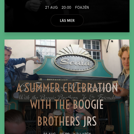
21 AUG
20:00
FOAJÉN
LÄS MER
A SUMMER CELEBRATION
WITH THE BOOGIE
BROTHERS JRS
21 AUG
21:00
KÄLLAREN