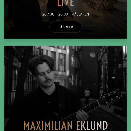
LIVE
20 AUG
20:00
KÄLLAREN
LÄS MER
MAXIMILIAN EKLUND