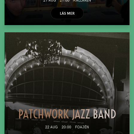
LÄS MER
PATCHWORK JAZZ BAND
22 AUG
20:00
FOAJÉN