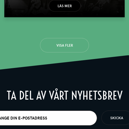
LÄS MER
VISA FLER
TA DEL AV VÅRT NYHETSBREV
t
igatoriskt)