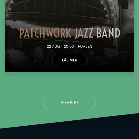
PATCHWORK JAZZ BAND
22 AUG
20:00
FOAJÉN
LÄS MER
VISA FLER