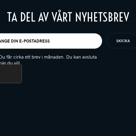
TA DEL AV VÅRT NYHETSBREV
t
igatoriskt)
Du får cirka ett brev i månaden. Du kan avsluta
när du vill.
(Obligatoriskt)
PTCHA