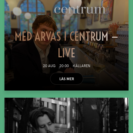
MED ARVAS I CENTRUM —
LIVE
20 AUG
20:00
KÄLLAREN
LÄS MER