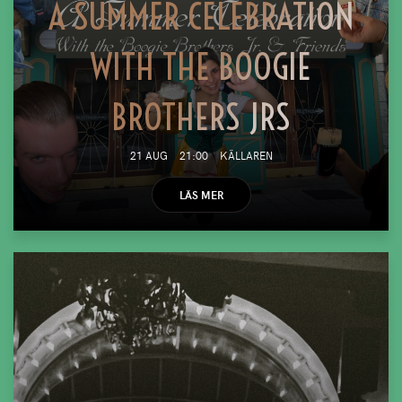
A SUMMER CELEBRATION
WITH THE BOOGIE
BROTHERS JRS
21 AUG
21:00
KÄLLAREN
LÄS MER